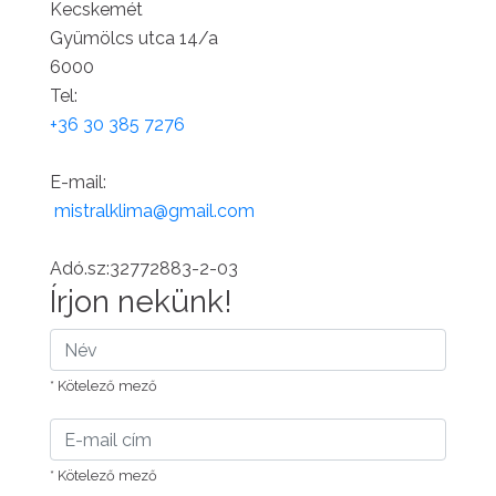
Kecskemét
Gyümölcs utca 14/a
6000
Tel:
+36 30 385 7276
E-mail:
mistralklima@gmail.com
Adó.sz:32772883-2-03
Írjon nekünk!
* Kötelező mező
* Kötelező mező