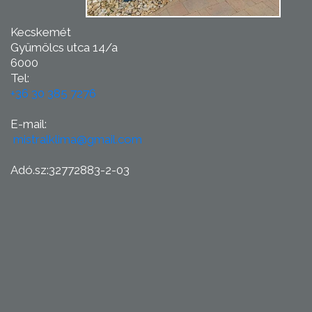
Kecskemét
Gyümölcs utca 14/a
6000
Tel:
+36 30 385 7276
E-mail:
mistralklima@gmail.com
Adó.sz:32772883-2-03