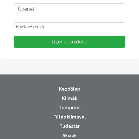
* Kötelező mező
Üzenet küldése
Kezdőlap
Klímák
Telepítés
Fűtés klímával
Tudástár
Akciók